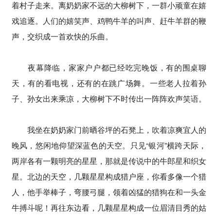
着村子走来。离奶奶家不远的大柳树下，一群小顽童在嬉
戏追逐。人们的嬉笑声、鸡鸭牛羊的叫声、赶牛羊群的鞭
声，交织成一首欢快的乐曲。
夜幕降临，家家户户都已经吃完晚饭，有的围桌聊
天，有的看电视，还有的在跳广场舞。一些老人拉着孙
子、孙女出来乘凉，大柳树下不时传出一阵阵欢声笑语。
我坐在奶奶家门前晒谷坪的石凳上，吹着凉爽宜人的
晚风，悠闲地仰望深蓝色的天空。只见“银河”横跨天际，
两岸各有一颗明亮的星星，那就是传说中的牛郎星和织女
星。北边的天空，几颗星星构成猎户座，你看多像一个猎
人，他手举棒子，弯腰弓腿，领着凶猛的猎狗在和一头金
牛搏斗呢！再往东边看，几颗星星构成一位眉清目秀的姑