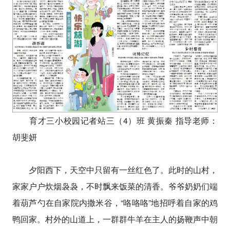
育才三小校园记者站三（4）班 黄振秦 指导老师：
胡斐妍
夕阳西下，天空中只留有一丝红色了。此时的山村，
家家户户炊烟袅袅，不时飘来饭菜的清香。爷爷奶奶们端
着葫芦勺在自家院内撒米谷，“咯咯咯”地招呼着自家的鸡
鸭回家。村外的山道上，一群群牛羊在主人的扬鞭声中朝