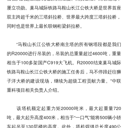
屡立功勋。巢马城际铁路马鞍山长江公铁大桥是世界首座
双主跨超千米的三塔斜拉桥、世界最大跨度三塔斜拉桥，
同时也是世界上最长联钢桁梁斜拉桥。
“马鞍山长江公铁大桥南主塔的所有钢塔段都是我们
的R20000进行吊装的，吊装的总重量超过4600吨，重量
相当于100多架国产C919大飞机。R20000结束巢马城际
铁路马鞍山长江公铁大桥的施工任务后，马不停蹄赶往狮
子洋大桥的建设现场，继续为超级工程贡献力量。”中联
重科项目相关负责人介绍。
该塔机额定起重力矩20000吨米，最大起重量720
吨，最大起升高度400米，相当于“一口气”能将500辆小轿
车起吊至130层楼的高度。此外，塔机焊缝总长度490公