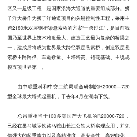
区又一超级工程，是国家沿海大通道的重要组成部分。狮
子洋大桥作为狮子洋通道项目的关键控制性工程，采用主
跨2180米双层钢桁梁悬索桥的方案“一跨过江”，是目前我
国乃至世界上技术难度最大、建造工艺最为复杂的桥梁之
一，建成后将成为世界最大跨径双层悬索桥，创造双层悬
索桥主跨跨径、车道数量、主塔塔高、锚碇基础、主缆规
模五项世界第一。
由中联重科和中交二航局联合研制的R20000—720
型全球最大塔式起重机，于去年4月在湖南下线。
总吊重相当于100多架国产大飞机的R20000-720，
已经在巢马城际铁路马鞍山长江公铁大桥实现应用，并凭
借强大的起重能力以及高精准度、高安全性、高智能化，