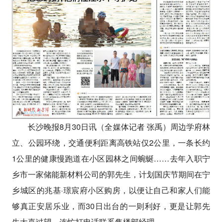
长沙晚报8月30日讯（全媒体记者 张禹）周边学府林
立、公园环绕，交通便利距离高铁站仅2公里，一条长约
1公里的健康慢跑道在小区园林之间蜿蜒……去年入职宁
乡市一家储能新材料公司的郭先生，计划国庆节期间在宁
乡城区的兆基·璟宸府小区购房，以便让自己和家人们能
够真正安居乐业，而30日出台的一则利好，更是让郭先
生大喜过望，连忙打电话联系售楼部经理。