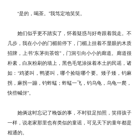
“是的，喝茶。”我笃定地笑笑。
她们似乎更不踏实了，怀着疑惑与好奇跟着我走。不
几步，我在小小的门楣前停下，门楣上挂着不显眼的木质
招牌，上书“东茅街茶馆”，门洞引向小小的廊道。廊道很
朴素，白灰粉刷的墙上，黑色毛笔涂抹着本土的民谣，诸
如：“鸡婆叫，鸭婆叫，哪个捡哒哪个要。矮子矮，钓麻
拐，麻拐一蹦，钓蚱蜢；蚱蜢一飞，钓乌龟，乌龟一爬，
快些喊伢”。
她俩这时忘记了晚饭的事，不时驻足拍照，笑得孩子
一样，说老家那里也有类似的童谣，可见天下的童年都是
相通的。