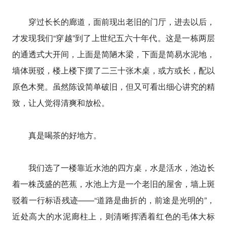
穿过长长的廊道，面前现出老旧的门厅，进去以后，
才发现我们“穿越”到了上世纪五六十年代。这是一栋两层
的通透式大开间，上面是简陋木梁，下面是简易水泥地，
墙体斑驳，楼上楼下摆了二三十张木桌，或方或长，配以
原色木凳。虽然陈设简单破旧，但又可看出细心讲究的精
致，让人觉得清爽和放松。
真是喝茶的好地方。
我们选了一楼靠近水池的四方桌，水是活水，池边长
着一株茂盛的芭蕉，水池上方是一个老旧的屋舍，墙上斑
驳着一行标语残迹——“道路是曲折的，前途是光明的”，
近处高大的水泥廊柱上，则清晰挥洒着红色的毛体大标