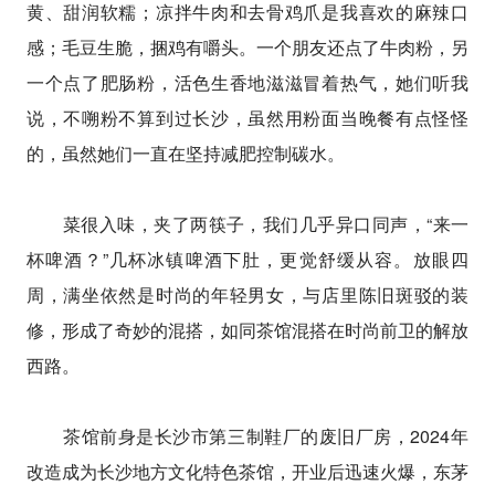
黄、甜润软糯；凉拌牛肉和去骨鸡爪是我喜欢的麻辣口
感；毛豆生脆，捆鸡有嚼头。一个朋友还点了牛肉粉，另
一个点了肥肠粉，活色生香地滋滋冒着热气，她们听我
说，不嗍粉不算到过长沙，虽然用粉面当晚餐有点怪怪
的，虽然她们一直在坚持减肥控制碳水。
菜很入味，夹了两筷子，我们几乎异口同声，“来一
杯啤酒？”几杯冰镇啤酒下肚，更觉舒缓从容。放眼四
周，满坐依然是时尚的年轻男女，与店里陈旧斑驳的装
修，形成了奇妙的混搭，如同茶馆混搭在时尚前卫的解放
西路。
茶馆前身是长沙市第三制鞋厂的废旧厂房，2024年
改造成为长沙地方文化特色茶馆，开业后迅速火爆，东茅