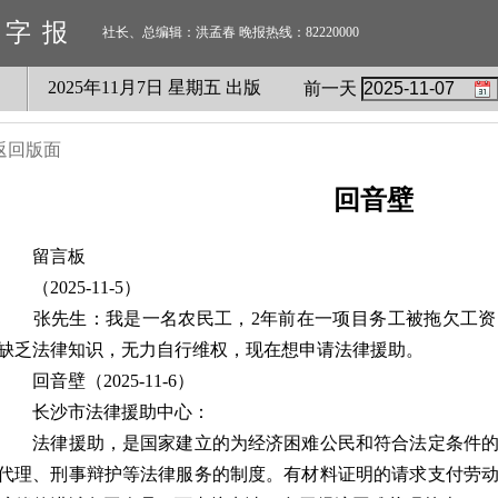
数字报
社长、总编辑：洪孟春 晚报热线：82220000
2025
年
11
月
7
日 星期
五
出版
前一天
返回版面
回音壁
留言板
（2025-11-5）
张先生：我是一名农民工，2年前在一项目务工被拖欠工资
缺乏法律知识，无力自行维权，现在想申请法律援助。
回音壁（2025-11-6）
长沙市法律援助中心：
法律援助，是国家建立的为经济困难公民和符合法定条件的
代理、刑事辩护等法律服务的制度。有材料证明的请求支付劳