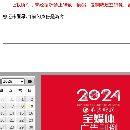
版权所有，未经授权禁止转载、摘编、复制或建立镜像。
您还未
登录
,目前的身份是游客
四
五
六
日
30
31
1
2
6
7
8
9
13
14
15
16
20
21
22
23
27
28
29
30