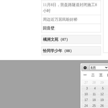
11月8日，营盘路隧道封闭施工8
小时
周边近万居民盼好桥
回音壁
橘洲文苑（07）
恰同学少年（08）
一
二
三
27
28
29
3
4
5
10
11
12
17
18
19
24
25
26