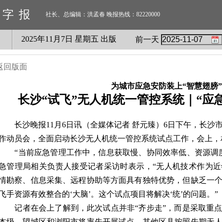
数字报
社长、总编辑：洪孟春 晚报热线：82220000
2025
年
11
月
7
日 星期
五
出版
前一天
返回版面
为城市应急安防装上“智慧翅膀”
长沙“试飞”无人机统一管控系统｜“应
长沙晚报11月6日讯（全媒体记者 舒元臻）6日下午，长沙
作动员会，全面启动长沙无人机统一管控系统试点工作，会上，
“当前应急管理工作中，信息获取慢、协同效率低、资源调度
急管理局相关负责人接受记者采访时表示，“无人机技术作为
情勘察、信息采集、远程协助等方面具有独特优势，但缺乏一
飞手资源有效整合的‘大脑’。这个试点项目将解决‘统’的问题。”
记者在会上了解到，此次试点并非“齐步走”，而是采取重点
本级、望城区和浏阳市将率先开展试点，其他区县按照先期无