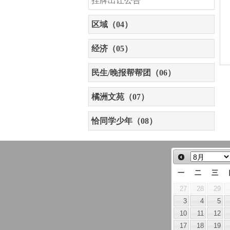
挂牌出让公告
区域（04）
经济（05）
民生/晚报帮帮团（06）
橘洲文苑（07）
恰同学少年（08）
一
二
三
27
28
29
3
4
5
10
11
12
17
18
19