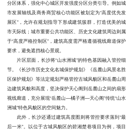
分区体系，强化中心城区开发强度分区分类引导。例如城
市发展轴线及商务商贸核心功能区被划定为“高度优先发
展区”，允许在规划指导下形成建筑簇群，打造优美的城
市天际线；城市重要公共功能区、历史文化建筑周边则属
于“高度严格控制区”，建筑高度需严格遵循视线廊道保护
要求，避免遮挡核心景观。
片区层面，长沙将“山水洲城”的特色基因融入管控细
节。《长沙市历史文化名城保护规划》《岳麓山风景名胜
区保护规划》等法定规划严格管控古城风貌区和岳麓山周
边建筑风貌和高度，坚决保护天心阁到岳麓山之间的扇形
视线廊道，充分展现“岳麓山—橘子洲—天心阁”传统“山水
洲城”特色风貌区的空间魅力。
此外，长沙还通过建筑高度图则将管控要求落到“最
后一米”。以位于古城风貌区的碧湘楚巷项目为例，项目