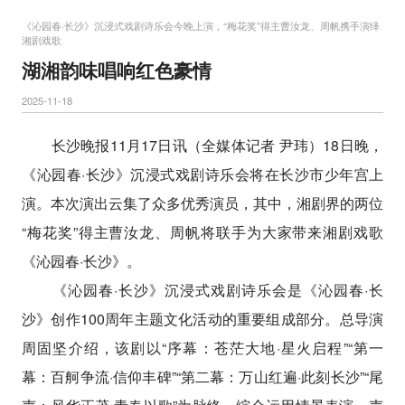
《沁园春·长沙》沉浸式戏剧诗乐会今晚上演，“梅花奖”得主曹汝龙、周帆携手演绎
湘剧戏歌
湖湘韵味唱响红色豪情
2025-11-18
长沙晚报11月17日讯（全媒体记者 尹玮）18日晚，
《沁园春·长沙》沉浸式戏剧诗乐会将在长沙市少年宫上
演。本次演出云集了众多优秀演员，其中，湘剧界的两位
“梅花奖”得主曹汝龙、周帆将联手为大家带来湘剧戏歌
《沁园春·长沙》。
《沁园春·长沙》沉浸式戏剧诗乐会是《沁园春·长
沙》创作100周年主题文化活动的重要组成部分。总导演
周固坚介绍，该剧以“序幕：苍茫大地·星火启程”“第一
幕：百舸争流·信仰丰碑”“第二幕：万山红遍·此刻长沙”“尾