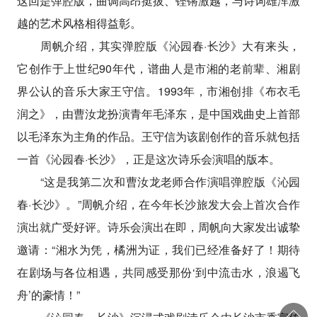
这回是弹腔版，曲调高昂挺拔、铿锵激越，与诗词雄浑激
越的艺术风格相得益彰。
周帆介绍，其实弹腔版《沁园春·长沙》大有来头，
它创作于上世纪90年代，谱曲人是市湘的老前辈、湘剧
界公认的音乐大家王守信。1993年，市湘创排《布衣毛
润之》，由曹汝龙扮演青年毛泽东，是中国戏曲史上首部
以毛泽东为主角的作品。王守信为该剧创作的音乐就包括
一首《沁园春·长沙》，正是这次诗乐会演唱的版本。
“这是我第二次和曹汝龙老师合作演唱弹腔版《沁园
春·长沙》。”周帆介绍，在今年长沙旅发大会上首次合作
演出就广受好评。诗乐会演出在即，周帆向大家发出诚挚
邀请：“湘水为凭，橘洲为证，我们已经准备好了！期待
在剧场与各位相遇，共同感受那份‘到中流击水，浪遏飞
舟’的豪情！”