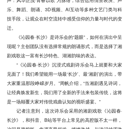
声：风华正茂·青春以歌”为脉络，综合运用情景表演、声
乐、舞蹈、朗诵、3D视频、AI互动等多种文艺门类与科
技手段，让观众在时空流转中感受信仰的力量与时代的变
迁。
《沁园春·长沙》是诗乐会的“题眼”，如何在演出中呈
现呢？主创团队没有选择常规的朗诵形式，而是选择了湘
剧戏歌这一富有长沙特色、湖湘韵味的表达。
“《沁园春·长沙》沉浸式戏剧诗乐会马上就要和大家
见面了！我们希望能用一场最‘长沙’、最‘湘剧’的演出，带
大家重温那段峥嵘岁月。”周帆介绍，“当湘剧遇见诗词，
让经典焕发新生，我们用了全新的手法来包装传统，这将
是一场颠覆大家对传统戏曲认知的视听盛宴。”
记者注意到，这次诗乐会采用的湘剧戏歌《沁园春·
长沙》，和抖音、B站等平台上常见的高腔版不太一样，