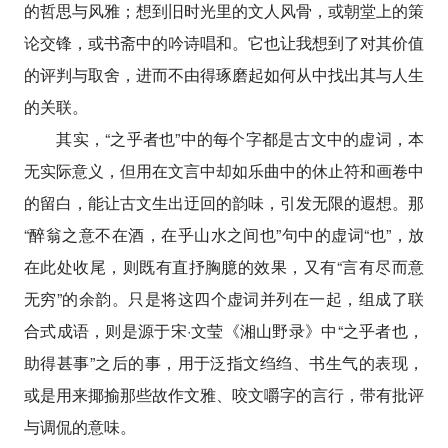
的哲思与风雅；想到旧时光里的文人风骨，或朝堂上的策
论交锋，或书斋中的吟诗唱和。它也让我想到了对其价值
的评判与取舍，进而不由得琢磨起如何从中找出其与人生
的关联。
其实，“之乎者也”中的每个字都是古文中的虚词，本
无实际意义，但用在文言中却如乐曲中的休止符和画卷中
的留白，能让古文生出迂回的韵味，引发无限的遐想。那
“醉翁之意不在酒，在乎山水之间也”句中的虚词“也”，放
在此处收尾，则既有直抒胸臆的效果，又有“言有尽而意
无穷”的余韵。只是将这四个虚词并列在一起，组成了联
合式成语，则是源于宋·文莹《湘山野录》中“之乎者也，
助得甚事”之后的事，用于泛指文绉绉、书生气的表现，
或是用来揶揄那些故作文雅、咬文嚼字的言行，带有批评
与调侃的意味。