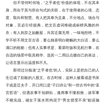
但不管何时何地，“之乎者也”价值的体现，不在其本
身，而在于其与所在句式的关联，在于使用者的心境、态
度、取向和智慧。有人把其奉为圭臬，不分地点、场合与
对象，言必引经据典，把文言虚词堆砌成标榜风雅的外
衣；有人则弃之如敝屣，斥其迂腐无用，一味地拒绝，不
学不听不用文言古语，要么独喜明白晓畅的大白话，要么
满口的粗粝；也有人实事求是、看菜吃饭和见机行事，在
合适的场景中取其精华、选其一二用以点缀自己的表达，
让语言显示出温度和不凡。
那些过分痴迷“之乎者也”的人，实际上是把自己的人
生过成了刻板的八股文。在古时候，这种人被看成是书呆
子或是迂夫子，开口闭口是“子曰诗云”和一些古书中的“圣
言哲语”，但遇农事不知耕耘，逢商事不懂权衡，谈军事
不晓实战，碰女子落水而拘泥于“男女授受不亲”贻误施