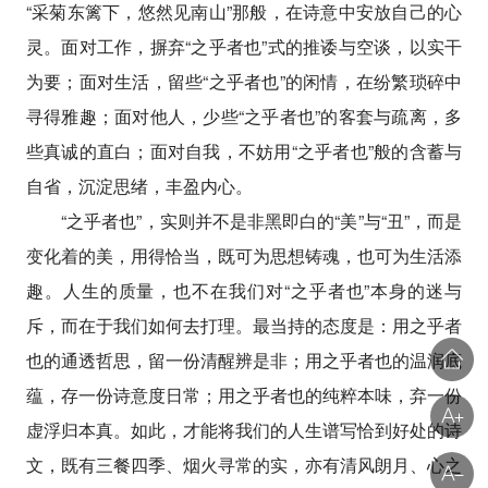
“采菊东篱下，悠然见南山”那般，在诗意中安放自己的心
灵。面对工作，摒弃“之乎者也”式的推诿与空谈，以实干
为要；面对生活，留些“之乎者也”的闲情，在纷繁琐碎中
寻得雅趣；面对他人，少些“之乎者也”的客套与疏离，多
些真诚的直白；面对自我，不妨用“之乎者也”般的含蓄与
自省，沉淀思绪，丰盈内心。
“之乎者也”，实则并不是非黑即白的“美”与“丑”，而是
变化着的美，用得恰当，既可为思想铸魂，也可为生活添
趣。人生的质量，也不在我们对“之乎者也”本身的迷与
斥，而在于我们如何去打理。最当持的态度是：用之乎者
也的通透哲思，留一份清醒辨是非；用之乎者也的温润底
蕴，存一份诗意度日常；用之乎者也的纯粹本味，弃一份
虚浮归本真。如此，才能将我们的人生谱写恰到好处的诗
文，既有三餐四季、烟火寻常的实，亦有清风朗月、心之