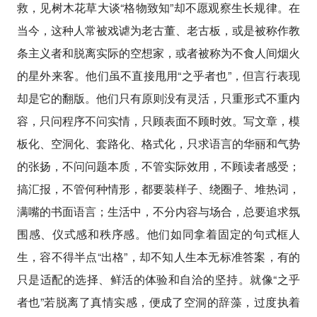
救，见树木花草大谈“格物致知”却不愿观察生长规律。在
当今，这种人常被戏谑为老古董、老古板，或是被称作教
条主义者和脱离实际的空想家，或者被称为不食人间烟火
的星外来客。他们虽不直接甩用“之乎者也”，但言行表现
却是它的翻版。他们只有原则没有灵活，只重形式不重内
容，只问程序不问实情，只顾表面不顾时效。写文章，模
板化、空洞化、套路化、格式化，只求语言的华丽和气势
的张扬，不问问题本质，不管实际效用，不顾读者感受；
搞汇报，不管何种情形，都要装样子、绕圈子、堆热词，
满嘴的书面语言；生活中，不分内容与场合，总要追求氛
围感、仪式感和秩序感。他们如同拿着固定的句式框人
生，容不得半点“出格”，却不知人生本无标准答案，有的
只是适配的选择、鲜活的体验和自洽的坚持。就像“之乎
者也”若脱离了真情实感，便成了空洞的辞藻，过度执着