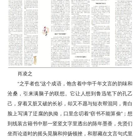
肖凌之
“之乎者也”这个成语，饱含着中华千年文言的韵味和
沧桑，引来满脑子的联想。它让人想到鲁迅笔下的孔乙
己，穿着又脏又破的长衫，却又不愿与短衣帮混同，青白
脸上写满了迂腐的执拗，口里念叨着“窃书不能算偷”；想
到线装古籍书中那一竖竖文字里透出的陈年墨香，先贤们
坐而论道时的摇头晃脑和抑扬顿挫，和那藏在文言句式里