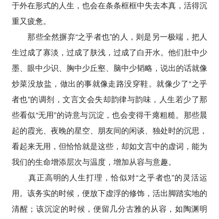
于外在形式的人生，也会在条条框框中失去本真，活得沉
重又疲惫。
那些全然摒弃“之乎者也”的人，则是另一极端，把人
生过成了寡淡，过成了肤浅，过成了白开水。他们肚中少
墨、眼中少识、胸中少丘壑、脑中少韬略，说出的话就像
炒菜没放盐，做出的事就像走路没穿鞋。就像少了“之乎
者也”的调剂，文言文会失却韵律与韵味，人生若少了那
些看似“无用”的诗意与沉淀，也会变得干瘪粗糙。那些晨
起的霞光、夜晚的星空、朋友间的闲谈、独处时的沉思，
看起来无用，但恰恰就是这些，却如文言中的虚词，能为
我们的生命增添层次与温度，增加从容与意趣。
真正高明的人生打理，恰似对“之乎者也”的灵活运
用。该务实的时候，便放下虚浮的修饰，活出脚踏实地的
清醒；该沉淀的时候，便留几分古雅的从容，如陶渊明