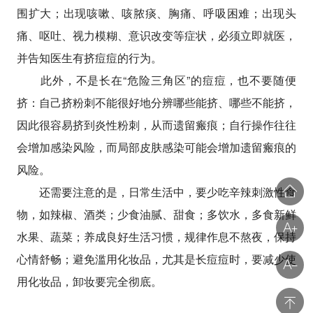
围扩大；出现咳嗽、咳脓痰、胸痛、呼吸困难；出现头
痛、呕吐、视力模糊、意识改变等症状，必须立即就医，
并告知医生有挤痘痘的行为。
此外，不是长在“危险三角区”的痘痘，也不要随便
挤：自己挤粉刺不能很好地分辨哪些能挤、哪些不能挤，
因此很容易挤到炎性粉刺，从而遗留瘢痕；自行操作往往
会增加感染风险，而局部皮肤感染可能会增加遗留瘢痕的
风险。
还需要注意的是，日常生活中，要少吃辛辣刺激性食
物，如辣椒、酒类；少食油腻、甜食；多饮水，多食新鲜
水果、蔬菜；养成良好生活习惯，规律作息不熬夜，保持
心情舒畅；避免滥用化妆品，尤其是长痘痘时，要减少使
用化妆品，卸妆要完全彻底。