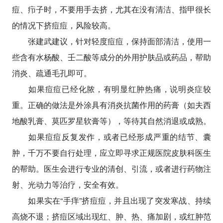
痘、疖子时，不要用手去挤，尤其在没有清洁、指甲很长
的情况下挤痘痘，风险较高。
张建武建议，针对轻度痘痘，保持面部清洁，使用一
些含有水杨酸、壬二酸等成分的外用护肤品或药品，帮助
消炎、疏通毛孔即可。
如果痘痘已经化脓，有明显红肿热痛，说明炎症较
重。正确的做法是外涂具有消炎抗菌作用的药膏（如夫西
地酸乳膏、莫匹罗星软膏等），等待其自然消退或成熟。
如果痘痘反复发作，或者已经形成严重的结节、囊
肿，千万不要自行处理，应立即寻求正规医院皮肤科医生
的帮助。医生会进行专业的清创、引流，或者进行药物注
射、光动力等治疗，安全有效。
如果实在“手痒”挤痘痘，并且出现了突发寒战、持续
高烧不退；挤痘区域出现红、肿、热、痛加剧，或红肿范