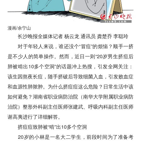
漫画/余宁山
长沙晚报全媒体记者 杨云龙 通讯员 龚楚乔 李聪玲
对于年轻人来说，谁还没个“冒痘”的烦恼？顺手一挤
是不少人的简单操作。然而，近日一则“20岁男生挤痘后
肺被啃出10多个空洞”的话题冲上热搜，引发全网关注：
该生因熬夜长痘，随手挤破后导致细菌入血，引发败血症
和血源性肺脓肿。为什么挤痘痘这么危险？日常生活中该
如何避免？湖南省职业病防治院（南华大学附属职业病防
治院）整形外科副主任医师张建武、呼吸内科副主任医师
谢高夷进行了详细解答。
挤痘痘致肺被“啃”出10多个空洞
20岁的小林是一名大二学生，前段时间为了准备考