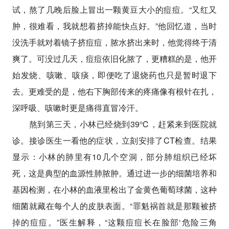
试，熬了几晚后脸上冒出一颗黄豆大小的痘痘。“又红又
肿，很难看，我就想着挤掉能快点好。”他回忆道，当时
没洗手就对着镜子挤痘痘，脓水挤出来时，他觉得终于清
爽了。可没过几天，痘痘依旧化脓了，更糟糕的是，他开
始发烧、咳嗽、咳痰，即便吃了退烧药也只是暂时退下
去。更难受的是，他右下胸部传来的疼痛像有根针在扎，
深呼吸、咳嗽时更是痛得直冒冷汗。
熬到第三天，小林已经烧到39℃，赶紧来到医院就
诊。接诊医生一看他的症状，立刻安排了CT检查。结果
显示：小林的肺里有10几个空洞，部分肺组织已经坏
死，这是典型的血源性肺脓肿。通过进一步的细菌培养和
基因检测，在小林的血液里检出了金黄色葡萄球菌，这种
细菌就藏在每个人的皮肤表面。“罪魁祸首就是那颗被挤
掉的痘痘。”医生解释，“这颗痘痘长在脸部‘危险三角