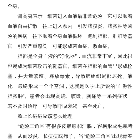
全身。
谢高夷表示，细菌进入血液后非常危险，它可以顺着
血液自由扩散，往上进入颅内，引发脑膜炎、脑脓肿等凶
险的疾病；往下顺着全身血液循环，跑到肺部、肝脏等器
官，引发严重感染，可能形成菌血症、败血症。
肺部是全身血液的“净化器”，血流非常丰富，因此很
容易成为细菌攻击的靶器官。细菌在肺部的血管里形成栓
塞，并大量繁殖、释放毒素，导致肺组织局部坏死、液
化，最终形成一个个空洞，这就是医学上所说的“血源性
肺脓肿”。患者会出现高烧、咳嗽、胸痛等一系列症状，
若不及时治疗，可导致呼吸衰竭，甚至死亡。
脸上长痘痘应该怎么处理
“危险三角区”有很多皮脂腺和汗腺，容易形成毛囊堵
塞，从而发炎、长痘痘或疖子。当“危险三角区”出现青春