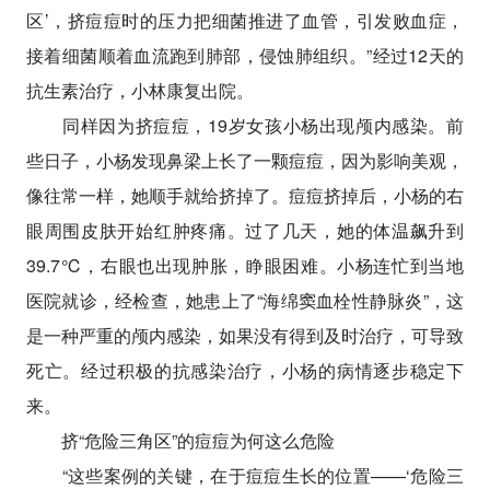
区’，挤痘痘时的压力把细菌推进了血管，引发败血症，
接着细菌顺着血流跑到肺部，侵蚀肺组织。”经过12天的
抗生素治疗，小林康复出院。
同样因为挤痘痘，19岁女孩小杨出现颅内感染。前
些日子，小杨发现鼻梁上长了一颗痘痘，因为影响美观，
像往常一样，她顺手就给挤掉了。痘痘挤掉后，小杨的右
眼周围皮肤开始红肿疼痛。过了几天，她的体温飙升到
39.7℃，右眼也出现肿胀，睁眼困难。小杨连忙到当地
医院就诊，经检查，她患上了“海绵窦血栓性静脉炎”，这
是一种严重的颅内感染，如果没有得到及时治疗，可导致
死亡。经过积极的抗感染治疗，小杨的病情逐步稳定下
来。
挤“危险三角区”的痘痘为何这么危险
“这些案例的关键，在于痘痘生长的位置——‘危险三