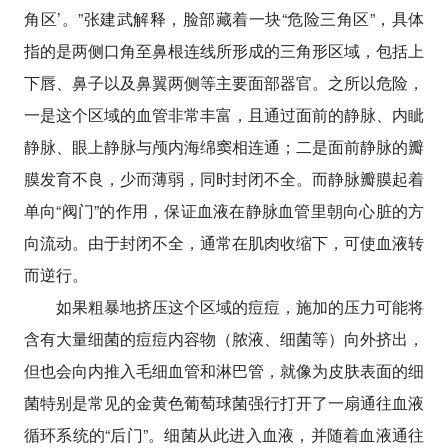
角区’。”张建武解释，脸部藏着一块“危险三角区”，具体
指的是两侧口角至鼻根连线所形成的三角形区域，包括上
下唇、鼻子以及鼻翼两侧等主要面部器官。之所以危险，
一是这个区域的血管非常丰富，且通过面前的静脉、内眦
静脉、眼上静脉与颅内海绵窦相连通；二是面前静脉的瓣
膜发育不良，少而薄弱，同时封闭不全。而静脉瓣膜起着
单向“阀门”的作用，保证血液在静脉血管里朝向心脏的方
向流动。由于封闭不全，通常在肌肉收缩下，可使血液转
而逆行。
如果粗暴地挤压这个区域的痘痘，施加的压力可能将
含有大量细菌的痘痘内容物（脓液、细菌等）向外挤出，
但也会向内推入毛细血管和淋巴管，就像为皮肤表面的细
菌特别是常见的金黄色葡萄球菌强行打开了一扇通往血液
循环系统的“后门”。细菌从此进入血液，并随着血液通往