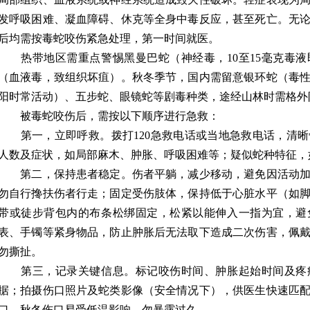
发呼吸困难、凝血障碍、休克等全身中毒反应，甚至死亡。无
后均需按毒蛇咬伤紧急处理，第一时间就医。
热带地区需重点警惕黑曼巴蛇（神经毒，10至15毫克毒液
（血液毒，致组织坏疽）。秋冬季节，国内需留意银环蛇（毒
阳时常活动）、五步蛇、眼镜蛇等剧毒种类，途经山林时需格外
被毒蛇咬伤后，需按以下顺序进行急救：
第一，立即呼救。拨打120急救电话或当地急救电话，清晰
人数及症状，如局部麻木、肿胀、呼吸困难等；疑似蛇种特征，
第二，保持患者稳定。伤者平躺，减少移动，避免因活动加
勿自行搀扶伤者行走；固定受伤肢体，保持低于心脏水平（如
带或徒步背包内的布条松绑固定，松紧以能伸入一指为宜，避
表、手镯等紧身物品，防止肿胀后无法取下造成二次伤害，佩
勿撕扯。
第三，记录关键信息。标记咬伤时间、肿胀起始时间及疼
据；拍摄伤口照片及蛇类影像（安全情况下），供医生快速匹
口，秋冬伤口易受低温影响，勿暴露过久。