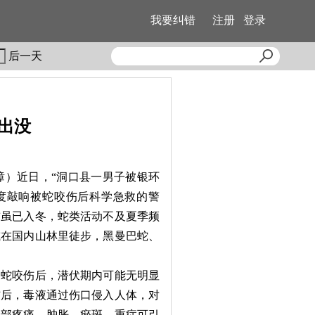
我要纠错
注册
登录
后一天
出没
张璋）近日，“洞口县一男子被银环
度敲响被蛇咬伤后科学急救的警
前虽已入冬，蛇类活动不及夏季频
或在国内山林里徒步，黑曼巴蛇、
蛇咬伤后，潜伏期内可能无明显
伤后，毒液通过伤口侵入人体，对
局部疼痛、肿胀、瘀斑，重症可引