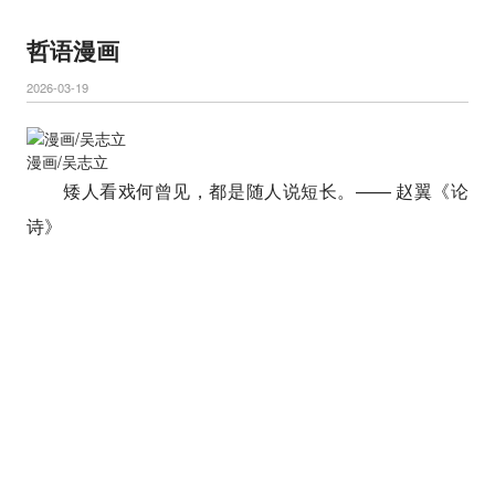
哲语漫画
2026-03-19
漫画/吴志立
矮人看戏何曾见，都是随人说短长。—— 赵翼《论
诗》