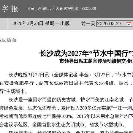
数字报
社长、总编辑：洪孟春 晚报热线：82220000
2026
年
3
月
23
日 星期
一
出版
前一天
返回版面
长沙成为2027年“节水中国行
市领导出席主题宣传活动旗帜交接
长沙晚报3月22日讯（全媒体记者 李金）3月22日，“节水
在安徽合肥举行，副市长钱丽霞出席并代表长沙接旗。据悉，2
行”主场城市。
长沙是一座因水而盛的历史古城、护水而美的江南名城、节
持绿色发展、生态优先理念，累计投入280多亿元实施“一江一
考核断面优良率连续七年保持100%。2015年以来用水总量年均
会建设示范区、全国首批水生态文明城市、省级节水型城市。
钱丽霞表示，长沙将精心筹办、全力攻坚，努力呈现一届精