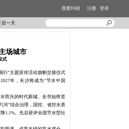
我要纠错
注册
登录
后一天
”主场城市
仪式
中国行”主题宣传活动旗帜交接仪式
027年，长沙将成为“节水中国
水而兴的时代新城。全市始终坚
湖六河”综合治理，国控、省控水质
下降1.1%。先后获评全国节水型社
彩圆满、成果丰硕的节水盛会，