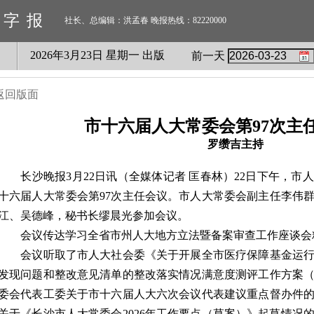
数字报
社长、总编辑：洪孟春 晚报热线：82220000
2026
年
3
月
23
日 星期
一
出版
前一天
返回版面
市十六届人大常委会第97次主
罗缵吉主持
长沙晚报3月22日讯（全媒体记者 匡春林）22日下午，市
十六届人大常委会第97次主任会议。市人大常委会副主任李伟
江、吴德峰，秘书长缪晨光参加会议。
会议传达学习全省市州人大地方立法暨备案审查工作座谈会
会议听取了市人大社会委《关于开展全市医疗保障基金运行
发现问题和整改意见清单的整改落实情况满意度测评工作方案
委会代表工委关于市十六届人大六次会议代表建议重点督办件
关于《长沙市人大常委会2026年工作要点（草案）》起草情况