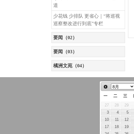
道
少花钱 少排队 更省心｜“将巡视
巡察整改进行到底”专栏
要闻（02）
要闻（03）
橘洲文苑（04）
一
二
三
27
28
29
3
4
5
10
11
12
17
18
19
24
25
26