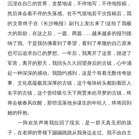
沉浸在自己的世界，贪婪地读，不停地写，不停地投稿，
然后体会着不停的失落感。在不气馁地若干次投稿后，我
的文章终于在《长沙晚报》副刊上发出来了!这给了我极
大的鼓励，在这之后，一篇、两篇……越来越多的报刊接
纳了我。于是我仿佛看到了希望，看到了卑微的自己原来
也可以追求自己的梦想。一年后，我离开了这里，踏进了
军营，离开的那天，我回头久久回望身后的古镇，心中涌
起一种深深的感动。我隐约感到，这是个有着无数传奇故
事、文化底蕴极其深厚的古镇，这个每块砖头都刻着匠人
名字的古镇，这个曾经吸引天下商贾来此寻梦的古镇，终
将会被春风吹醒，那些流落他乡谋生的年轻人，终将回到
她的怀抱。
一阵欢笑声将我拉回了现实，是一群天真无邪的孩
子，在老师的带领下蹦蹦跳跳从我身边走过。我不由自主