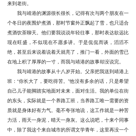
来到老街。
我与靖港的渊源很长很长，记得有次与两个朋友在一
个冬日的夜围炉煮酒，那时节窗外正飘起了雪，也只适合
煮酒饮茶聊天。他们要我说说年轻往事，那时表达欲远比
现在旺盛，不似现在不愿多讲。于是侃侃而谈，滔滔不
绝，甚至后来说着说着天就亮了，推门一看，外面的雪已
在地上积了厚厚的一寸，而我与靖港的故事却没说完。
我与靖港的故事从十八岁开始。父亲把我送到靖港上
班：“你长大了，要吃得苦。”他没有多余的话，只是希望
自己儿子能脚踏实地面对未来，面对生活。我的单位在街
的东头，实际就是一个养路工班，当养路工唯一需要的资
质就是身体好有力气。毫不夸张地说，这工作就是一种苦
力活，雨天一身泥，晴天一身灰。这么说吧，十来个同事
中，除了我这个来自城市的所谓文学青年，这里再没一个