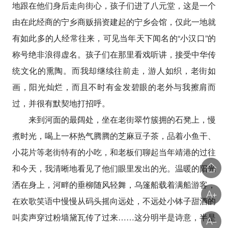
地跟在他们身后走向街心，孩子们进了八元堂，这是一个
由在此经商的宁乡商贩捐资建起的宁乡会馆，仅此一地就
有如此多的人经常往来，可见当年天下闻名的“小汉口”的
称号绝非浪得虚名。孩子们在那里看戏听讲，接受中华传
统文化的熏陶。而我却继续往前走，游人如织，老街如
画，阳光灿烂，而且不时有金发碧眼的老外与我擦肩而
过，并很有默契地打招呼。
来到河面的最阔处，坐在老街翠竹簇拥的石凳上，慢
煮时光，喝上一杯热气腾腾的芝麻豆子茶，品着小鱼干、
小花片等老街特有的小吃，和老板们聊起当年靖港的过往
和今天，我清晰地看见了他们眼里发出的光。温暖的阳光
洒在身上，河畔的垂柳随风轻舞，乌篷船载着满船游客，
在欢歌笑语中慢慢从码头摇向远处，不远处小钵子甜酒的
叫卖声穿过粉墙黛瓦传了过来……这分明半是诗意，半是