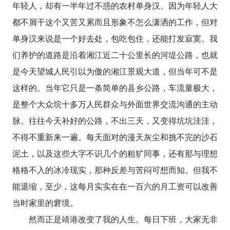
年轻人，却有一半年过不惑的农村单身汉。因为年轻人大
都不屑干这个又苦又累而且形象不怎么潇洒的工作，但对
单身汉来说是一个好去处，包吃包住，还能打发寂寞。我
们养护的道路是沿着湘江近二十公里长的河堤公路，也就
是今天望城人民引以为傲的湘江景观大道，但当年可不是
这样的。当年它只是一条简单的县乡公路，车流量极大，
是整个大众垸十多万人民群众与外面世界交流沟通的主动
脉。往往今天补好的公路，不出三天，又变得坑坑洼洼，
不得不重新来一遍。每天面对的漫天灰尘和挑不完的沙石
泥土，以及这些大字不识几个的粗犷同事，还有那与理想
格格不入的冰冷现实，那种反差与苦闷可想而知。但我不
能退缩，至少，这每月实实在在一百六的月工资可以改善
当时家里的窘境。
然而正是靖港改变了我的人生。每日下班，大家无非