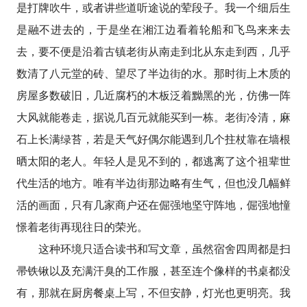
是打牌吹牛，或者讲些道听途说的荤段子。我一个细后生
是融不进去的，于是坐在湘江边看着轮船和飞鸟来来去
去，要不便是沿着古镇老街从南走到北从东走到西，几乎
数清了八元堂的砖、望尽了半边街的水。那时街上木质的
房屋多数破旧，几近腐朽的木板泛着黝黑的光，仿佛一阵
大风就能卷走，据说几百元就能买到一栋。老街冷清，麻
石上长满绿苔，若是天气好偶尔能遇到几个拄杖靠在墙根
晒太阳的老人。年轻人是见不到的，都逃离了这个祖辈世
代生活的地方。唯有半边街那边略有生气，但也没几幅鲜
活的画面，只有几家商户还在倔强地坚守阵地，倔强地憧
憬着老街再现往日的荣光。
这种环境只适合读书和写文章，虽然宿舍四周都是扫
帚铁锹以及充满汗臭的工作服，甚至连个像样的书桌都没
有，那就在厨房餐桌上写，不但安静，灯光也更明亮。我