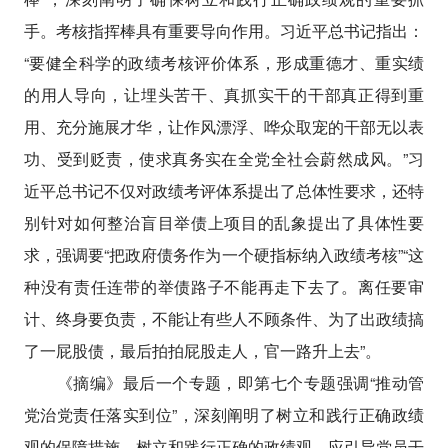
手。考核指挥棒具有重要导向作用。习近平总书记指出：
“要健全科学的政绩考核评价体系，形成重德才、重实绩
的用人导向，让埋头苦干、真抓实干的干部真正得到重
用、充分施展才华，让作风漂浮、哗众取宠的干部无以表
功、受到贬责，使求真务实在全党全社会蔚然成风。”习
近平总书记不仅对政绩考评体系提出了总体性要求，还特
别针对如何整治盲目举债上项目的乱象提出了具体性要
求，强调要“把政府债务作为一个硬指标纳入政绩考核”“这
种没有责任连带的举债路子不能再走下去了。离任要审
计、终身要负责，不能让有些人不顾条件、为了出政绩搞
了一屁股债，最后拍拍屁股走人，官一路升上去”。
《摘编》最后一个专题，即第七个专题强调“推动管
党治党责任落实到位”，深刻阐明了树立和践行正确政绩
观的保障措施。树立和践行正确的政绩观，应引导党员干