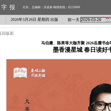
数字报
社长、总编辑：洪孟春 晚报热线：82220000
2026
年
3
月
26
日 星期
四
出版
前一天
返回版面
马伯庸、陈果等大咖齐聚 2026岳麓书
墨香漫星城 春日读好