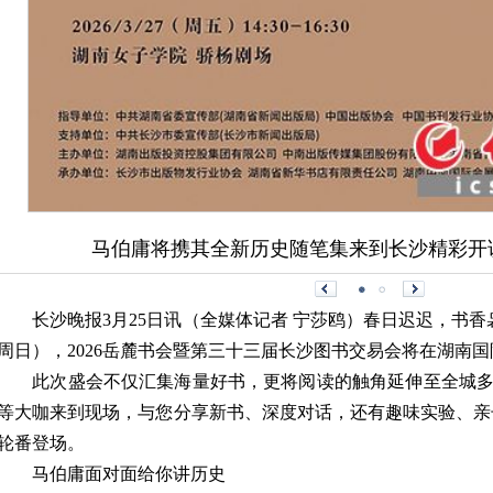
马伯庸将携其全新历史随笔集来到长沙精彩开
长沙晚报3月25日讯（全媒体记者 宁莎鸥）春日迟迟，书香袅
周日），2026岳麓书会暨第三十三届长沙图书交易会将在湖南
此次盛会不仅汇集海量好书，更将阅读的触角延伸至全城多
等大咖来到现场，与您分享新书、深度对话，还有趣味实验、亲子共
轮番登场。
马伯庸面对面给你讲历史