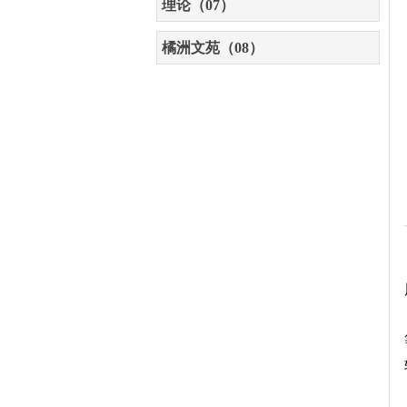
理论（07）
橘洲文苑（08）