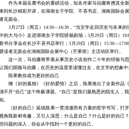
作为本届岳麓书会的重磅活动，知名作家马伯庸将携其全新
来到长沙精彩开讲，在湖南女子学院、不吝书店、湖南国际会
者见面会。
3月27日（周五）14:30—16:30，“当文学走回历史与未
中的大与小》走进湖南女子学院骄杨剧场；3月29日（周日）10:0
新书分享会在长沙不吝书店举行；3月29日（周日）15:30—17
暨读者见面会在湖南国际会展中心（芒果馆）主活动区举行。
这一次，马伯庸将带着从事历史小说创作二十年的经验与思
让我们跟随马伯庸，在历史的温度里读懂过去，在文学的想象中
陈果教你成为更好的自己
继《好的孤独》《好的爱情》之后，陈果推出了全新作品《
绕不开“自己”这个终极课题。“自己”是我们最熟悉的陌生人，
知。
《好的自己》延续陈果一贯清澈而有力量的哲学书写，打开
视角既新鲜有趣，又引人深思：什么是自己？什么是好的自己
些问题的深入，你会从中找到一个更好的自己。