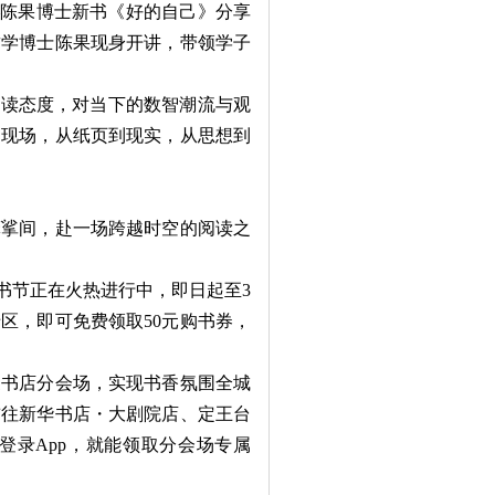
”——陈果博士新书《好的自己》分享
哲学博士陈果现身开讲，带领学子
读态度，对当下的数智潮流与观
达现场，从纸页到现实，从思想到
挲间，赴一场跨越时空的阅读之
书节正在火热进行中，即日起至3
动专区，即可免费领取50元购书券，
书店分会场，实现书香氛围全城
前往新华书店・大剧院店、定王台
登录App，就能领取分会场专属