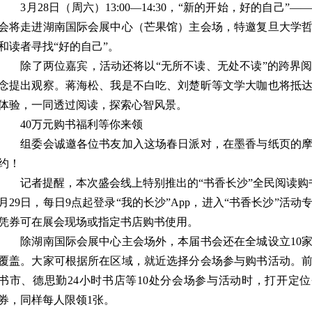
3月28日（周六）13:00—14:30，“新的开始，好的自己
会将走进湖南国际会展中心（芒果馆）主会场，特邀复旦大学
和读者寻找“好的自己”。
除了两位嘉宾，活动还将以“无所不读、无处不读”的跨界阅
念提出观察。蒋海松、我是不白吃、刘楚昕等文学大咖也将抵
体验，一同透过阅读，探索心智风景。
40万元购书福利等你来领
组委会诚邀各位书友加入这场春日派对，在墨香与纸页的摩
约！
记者提醒，本次盛会线上特别推出的“书香长沙”全民阅读购
月29日，每日9点起登录“我的长沙”App，进入“书香长沙”活
凭券可在展会现场或指定书店购书使用。
除湖南国际会展中心主会场外，本届书会还在全城设立10家
覆盖。大家可根据所在区域，就近选择分会场参与购书活动。
书市、德思勤24小时书店等10处分会场参与活动时，打开定位
券，同样每人限领1张。