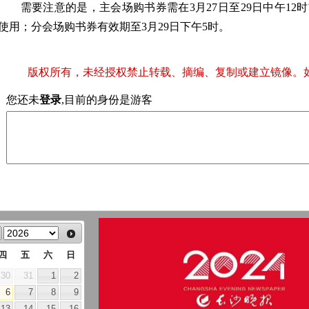
需要注意的是，主会场购书券需在3月27日至29日中午12
使用；分会场购书券有效期至3月29日下午5时。
版权所有，未经授权禁止转载、摘编、复制或建立镜像。
您还未
登录
,目前的身份是游客
四
五
六
日
30
31
1
2
6
7
8
9
13
14
15
16