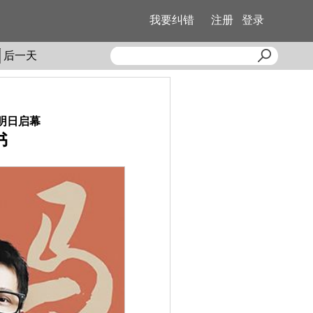
我要纠错
注册
登录
后一天
会明日启幕
书