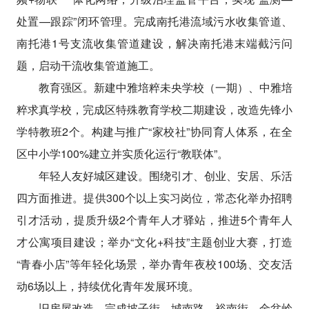
处置—跟踪”闭环管理。完成南托港流域污水收集管道、
南托港1号支流收集管道建设，解决南托港末端截污问
题，启动干流收集管道施工。
教育强区。新建中雅培粹未央学校（一期）、中雅培
粹求真学校，完成区特殊教育学校二期建设，改造先锋小
学特教班2个。构建与推广“家校社”协同育人体系，在全
区中小学100%建立并实质化运行“教联体”。
年轻人友好城区建设。围绕引才、创业、安居、乐活
四方面推进。提供300个以上实习岗位，常态化举办招聘
引才活动，提质升级2个青年人才驿站，推进5个青年人
才公寓项目建设；举办“文化+科技”主题创业大赛，打造
“青春小店”等年轻化场景，举办青年夜校100场、交友活
动6场以上，持续优化青年发展环境。
旧房屋改造。完成坡子街、城南路、裕南街、金盆岭