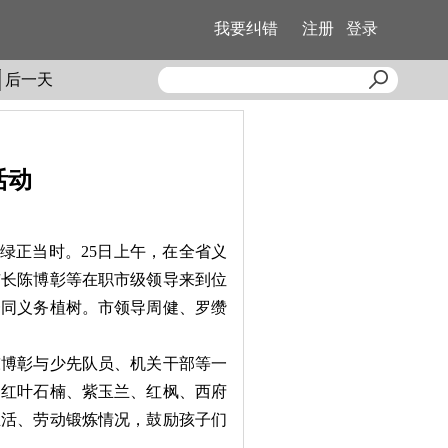
我要纠错
注册
登录
后一天
活动
绿正当时。25日上午，在全省义
市长陈博彰等在职市级领导来到位
一同义务植树。市领导周健、罗缵
博彰与少先队员、机关干部等一
、红叶石楠、紫玉兰、红枫、西府
生活、劳动锻炼情况，鼓励孩子们