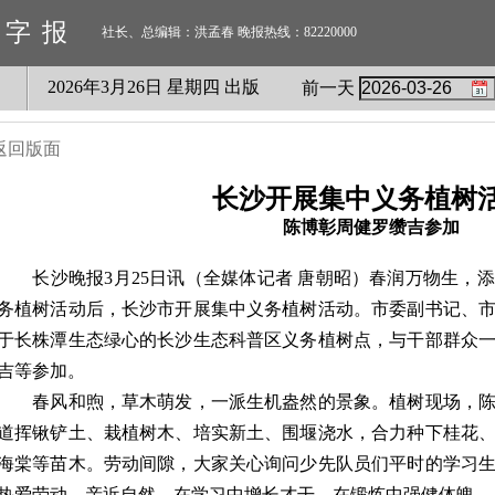
数字报
社长、总编辑：洪孟春 晚报热线：82220000
2026
年
3
月
26
日 星期
四
出版
前一天
返回版面
长沙开展集中义务植树
陈博彰周健罗缵吉参加
长沙晚报3月25日讯（全媒体记者 唐朝昭）春润万物生，添
务植树活动后，长沙市开展集中义务植树活动。市委副书记、
于长株潭生态绿心的长沙生态科普区义务植树点，与干部群众
吉等参加。
春风和煦，草木萌发，一派生机盎然的景象。植树现场，陈
道挥锹铲土、栽植树木、培实新土、围堰浇水，合力种下桂花
海棠等苗木。劳动间隙，大家关心询问少先队员们平时的学习
热爱劳动，亲近自然，在学习中增长才干，在锻炼中强健体魄。