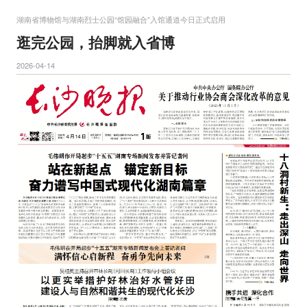
湖南省博物馆与湖南烈士公园“馆园融合”入馆通道今日正式启用
逛完公园，抬脚就入省博
2026-04-14