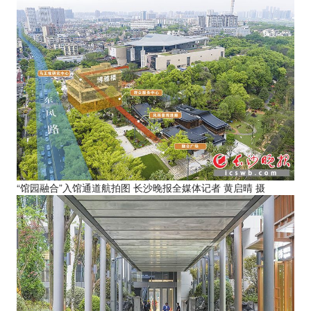
“馆园融合”入馆通道航拍图 长沙晚报全媒体记者 黄启晴 摄