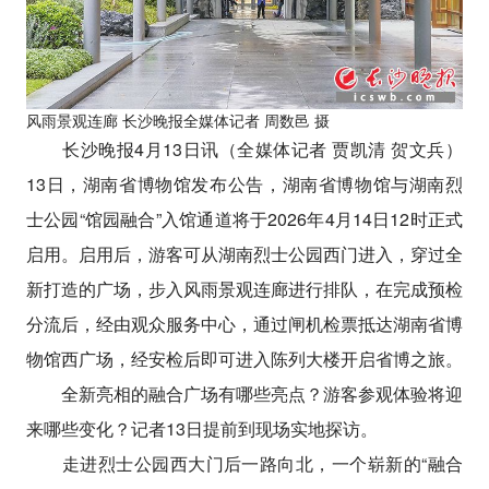
风雨景观连廊 长沙晚报全媒体记者 周数邑 摄
长沙晚报4月13日讯（全媒体记者 贾凯清 贺文兵）
13日，湖南省博物馆发布公告，湖南省博物馆与湖南烈
士公园“馆园融合”入馆通道将于2026年4月14日12时正式
启用。启用后，游客可从湖南烈士公园西门进入，穿过全
新打造的广场，步入风雨景观连廊进行排队，在完成预检
分流后，经由观众服务中心，通过闸机检票抵达湖南省博
物馆西广场，经安检后即可进入陈列大楼开启省博之旅。
全新亮相的融合广场有哪些亮点？游客参观体验将迎
来哪些变化？记者13日提前到现场实地探访。
走进烈士公园西大门后一路向北，一个崭新的“融合