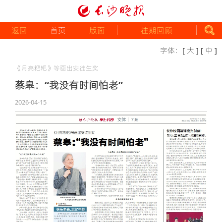
返回
首页
版面
往期回顾
字体：
[ 大 ]
[ 中 ]
《月亮粑粑》等画出安徒生奖
蔡皋：“我没有时间怕老”
2026-04-15