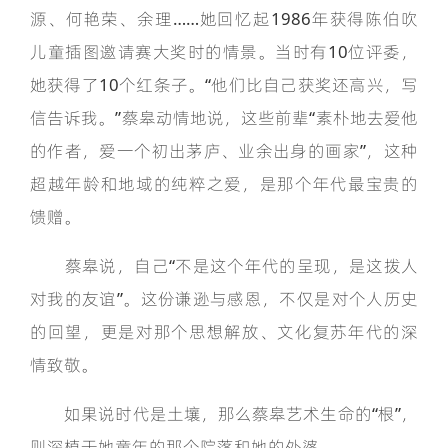
源、何艳荣、余理……她回忆起1986年获得陈伯吹
儿童插图邀请赛大奖时的情景。当时有10位评委，
她获得了10个红条子。“他们比自己获奖还高兴，写
信告诉我。”蔡皋动情地说，这些前辈“素朴地去爱他
的作者，爱一个初出茅庐、业余出身的画家”，这种
超越年龄和地域的纯粹之爱，是那个年代最宝贵的
馈赠。
蔡皋说，自己“不是这个年代的呈现，是这拨人
对我的友谊”。这份谦逊与感恩，不仅是对个人历史
的回望，更是对那个思想解放、文化复苏年代的深
情致敬。
如果说时代是土壤，那么蔡皋艺术生命的“根”，
则深植于她童年的那个院落和她的外婆。