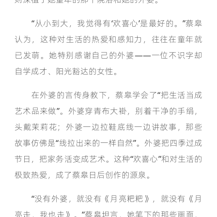
“从小到大，我觉得有‘欢喜心’是最好的。”蔡皋
认为，这种对生活的热爱和感知力，往往在童年就
已发萌。她特别感谢自己的外婆——一位不识字却
自学成才、阳光豁达的女性。
在外婆的言传身教下，蔡皋学会了“把生活当成
艺术品来做”。外婆穿青布大褂，别着干净的手绢，
头戴茉莉花；外婆一边拉鞋底线一边讲故事，那些
故事仿佛是“线拉出来的一样自然”。外婆把四季过成
节日，把家务活变成艺术。这种“欢喜心”和对生活的
极致热爱，成了蔡皋日后创作的源泉。
“没有外婆，就没有《月亮粑粑》，就没有《月
亮走，我也走》。”蔡皋坦言，她笔下的那些画面，