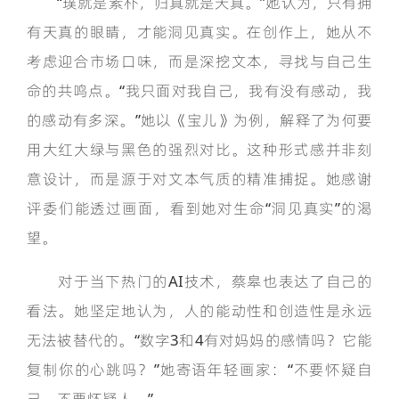
“璞就是素朴，归真就是天真。”她认为，只有拥
有天真的眼睛，才能洞见真实。在创作上，她从不
考虑迎合市场口味，而是深挖文本，寻找与自己生
命的共鸣点。“我只面对我自己，我有没有感动，我
的感动有多深。”她以《宝儿》为例，解释了为何要
用大红大绿与黑色的强烈对比。这种形式感并非刻
意设计，而是源于对文本气质的精准捕捉。她感谢
评委们能透过画面，看到她对生命“洞见真实”的渴
望。
对于当下热门的AI技术，蔡皋也表达了自己的
看法。她坚定地认为，人的能动性和创造性是永远
无法被替代的。“数字3和4有对妈妈的感情吗？它能
复制你的心跳吗？”她寄语年轻画家：“不要怀疑自
己，不要怀疑人。”