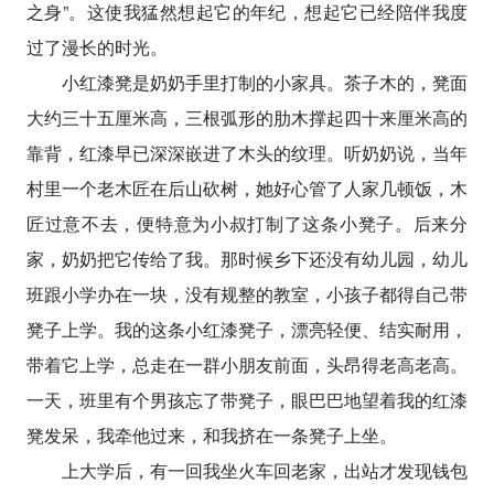
之身”。这使我猛然想起它的年纪，想起它已经陪伴我度
过了漫长的时光。
小红漆凳是奶奶手里打制的小家具。茶子木的，凳面
大约三十五厘米高，三根弧形的肋木撑起四十来厘米高的
靠背，红漆早已深深嵌进了木头的纹理。听奶奶说，当年
村里一个老木匠在后山砍树，她好心管了人家几顿饭，木
匠过意不去，便特意为小叔打制了这条小凳子。后来分
家，奶奶把它传给了我。那时候乡下还没有幼儿园，幼儿
班跟小学办在一块，没有规整的教室，小孩子都得自己带
凳子上学。我的这条小红漆凳子，漂亮轻便、结实耐用，
带着它上学，总走在一群小朋友前面，头昂得老高老高。
一天，班里有个男孩忘了带凳子，眼巴巴地望着我的红漆
凳发呆，我牵他过来，和我挤在一条凳子上坐。
上大学后，有一回我坐火车回老家，出站才发现钱包