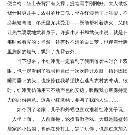
便当椅，坐上去背部有支撑，提笔写字刚刚好。大人做饭
烧灶时更趁手，农村的灶口低，坐在红漆凳子上添柴，不
必频繁弯腰，冬天里尤其受用——既能帮衬着烧火，又能
让热气暖暖地烘着身子。许多小人书和武侠小说，就是在
那时候看完的；当然，还有数不清的白日梦，也伴着灶膛
里腾起的烟气，飘到了九霄云外。
当下想来，小红漆凳一定看到了我困倦袭来时合上双
眼，也一定看到了我强迫自己一次次睁开双眼，抬起因瞌
睡而垂下的头，也按捺住我希望快点逃离农村的冲动。彼
时，红漆凳仿佛用它不动声色的安稳，唤醒我心底保持定
力的那份善意。这条小红漆凳，参与了我的人生……
如今回了老家，儿子和外甥也喜欢推着红漆凳子玩。
一人坐上面，一人前面拖，轮换着做游戏。大概是隔壁邻
居家的小姑娘，爸妈在外打工，缺了玩伴，也跑过来加入