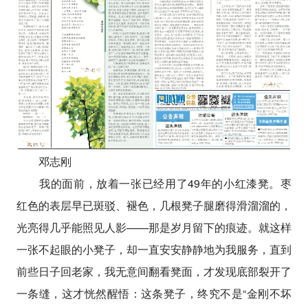
邓志刚
我的面前，放着一张已经用了49年的小红漆凳。枣
红色的表层早已斑驳、褪色，几根凳子腿磨得滑溜溜的，
光亮得几乎能照见人影——那是岁月留下的痕迹。就这样
一张不起眼的小凳子，却一直安安静静地为我服务，直到
前些日子回老家，我无意间翻看凳面，才发现底部裂开了
一条缝，这才恍然醒悟：这条凳子，终究不是“金刚不坏