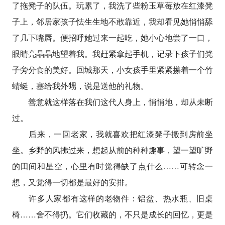
了拖凳子的队伍。玩累了，我洗了些粉玉草莓放在红漆凳
子上，邻居家孩子怯生生地不敢靠近，我却看见她悄悄舔
了几下嘴唇。便招呼她过来一起吃，她小心地尝了一口，
眼睛亮晶晶地望着我。我赶紧拿起手机，记录下孩子们凳
子旁分食的美好。回城那天，小女孩手里紧紧攥着一个竹
蜻蜓，塞给我外甥，说是送他的礼物。
善意就这样落在我们这代人身上，悄悄地，却从未断
过。
后来，一回老家，我就喜欢把红漆凳子搬到房前坐
坐。乡野的风拂过来，想起从前的种种趣事，望一望旷野
的田间和星空，心里有时觉得缺了点什么……可转念一
想，又觉得一切都是最好的安排。
许多人家都有这样的老物件：铝盆、热水瓶、旧桌
椅……舍不得扔。它们收藏的，不只是成长的回忆，更是