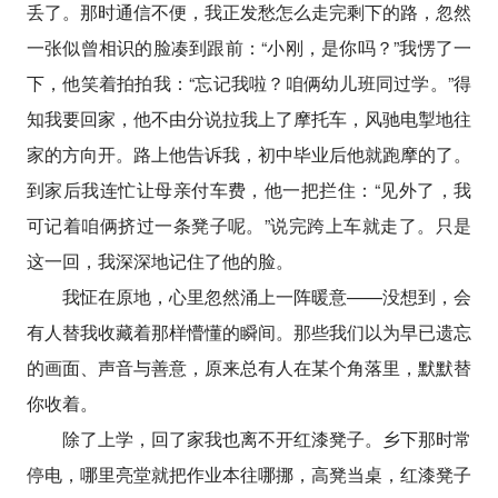
丢了。那时通信不便，我正发愁怎么走完剩下的路，忽然
一张似曾相识的脸凑到跟前：“小刚，是你吗？”我愣了一
下，他笑着拍拍我：“忘记我啦？咱俩幼儿班同过学。”得
知我要回家，他不由分说拉我上了摩托车，风驰电掣地往
家的方向开。路上他告诉我，初中毕业后他就跑摩的了。
到家后我连忙让母亲付车费，他一把拦住：“见外了，我
可记着咱俩挤过一条凳子呢。”说完跨上车就走了。只是
这一回，我深深地记住了他的脸。
我怔在原地，心里忽然涌上一阵暖意——没想到，会
有人替我收藏着那样懵懂的瞬间。那些我们以为早已遗忘
的画面、声音与善意，原来总有人在某个角落里，默默替
你收着。
除了上学，回了家我也离不开红漆凳子。乡下那时常
停电，哪里亮堂就把作业本往哪挪，高凳当桌，红漆凳子