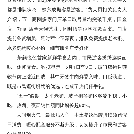
都是排队状态，超六成顾客是游客。”费大厨相关负责人
介绍，五一商圈多家门店单日取号量均突破千桌，国金
店、7mall店全天候营业，同时段等位均在数百桌。门店
提前备货增员、延时营业至深夜，排队免费提供老冰棍、
水煮鸡蛋暖心补给，细节服务广受好评。
茶颜悦色首家新鲜零食店内，市民游客纷纷选购卤
味、休闲零食。数据显示，5月1日至3日，该门店销售额
较节前上涨近四成。其中牙签牛肉鲜香入味、口感劲道，
既是市民逛街解馋的优选，也成了热门伴手礼。
“五一”假期，太平老街、坡子街等街区客流平稳，小
吃、热卤、夜宵销售额同比增长超50%。
人间烟火气，最抚凡人心。本土餐饮品牌持续领跑假
日消费，暖心配套服务不断升级，切实提升了市民和游客
的就餐体验。