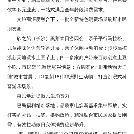
饮等多元业态，一站式满足全年龄段消费需求。
文旅商深度融合下，一批全新特色消费场景刷屏市民
朋友圈。
砂之船（长沙）奥莱春日游园会、亲子平行马拉松、
儿童趣味体训营轮番开展，亲子休闲拉动消费；步步高梅
溪新天地碳水土豆节上，四十多家商户带来百款创意土豆
小吃，市民逛吃游玩尽兴惬意；方圆荟的“非洲动物大迁
徙”城市首展，1∶1复刻15种非洲野生动物，打造沉浸式科
普游乐场景。
惠民焕新提振民生消费力
惠民福利精准落地，品质家电焕新需求集中释放。实
打实的补贴、抽奖、换购政策，精准贴合市民居家提质刚
需，有效拉动假日实体消费稳步攀升。
“五一”假期，通程电器全门店客流爆满，整体销售同