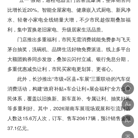
比增长近20%。智能全屋家电、健康嵌入式厨电、新风净
水、轻奢小家电全线销量大增，不少市民趁假期叠加福
利，集中置换老旧家电、升级居家生活品质。
门店推出多重福利，市民无需消费就能免费参与飞天
茅台抽奖，洗碗机、品牌生活好物免费派送。线上多平台
大额团购券同步发放，叠加云闪付立减、银行免息分期，
多重优惠减负让利，市民买家电更划算、更省心。
此外，长沙推出“市级+区县+车展”三重联动的汽车促
消费活动，构建“政府补贴+车企让利+展会福利”全方位惠
民体系，覆盖以旧换新、新车直补、专属让利、抽奖好礼
等多重利好。其中，2026湖南车展现场观展和引流到店
人数达15.6万人次，订车、售车20617辆，预计销售金额
37.1亿元。