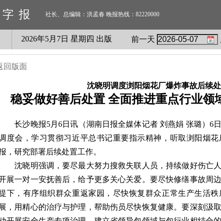
数字报
社长、总编辑：洪孟春 晚报热线：82220000
2026
年
5
月
7
日 星期
四
出版
前一天
返回版面
沈晓明调度浏阳烟花厂爆炸事故后续处
稳妥做好善后处置 全面推进重点行业领
长沙晚报5月6日讯（湖南日报全媒体记者 刘燕娟 张璐）6
调度会，学习贯彻习近平总书记重要指示精神，听取浏阳烟花
报，研究部署后续处置工作。
沈晓明强调，要尽最大努力搜救失联人员，持续做好伤亡人
开展一对一安抚善后，给予更多关心关爱。要尽快修缮事故周
提下，有序组织群众重返家园，尽快恢复群众正常生产生活秩
展，用精心的治疗与护理，帮助伤员尽快恢复健康。要深刻汲
动开展安全生产专项治理，建立省领导包领域与包行业相结合