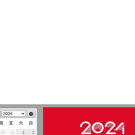
四
五
六
日
30
31
1
2