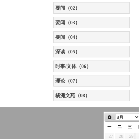
要闻（02）
要闻（03）
要闻（04）
深读（05）
时事/文体（06）
理论（07）
橘洲文苑（08）
一
二
三
27
28
29