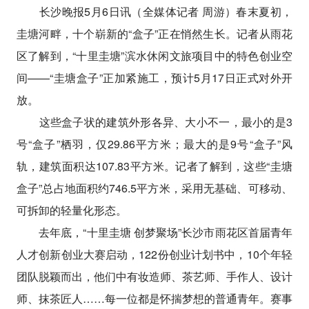
长沙晚报5月6日讯（全媒体记者 周游）春末夏初，
圭塘河畔，十个崭新的“盒子”正在悄然生长。记者从雨花
区了解到，“十里圭塘”滨水休闲文旅项目中的特色创业空
间——“圭塘盒子”正加紧施工，预计5月17日正式对外开
放。
这些盒子状的建筑外形各异、大小不一，最小的是3
号“盒子”栖羽，仅29.86平方米；最大的是9号“盒子”风
轨，建筑面积达107.83平方米。记者了解到，这些“圭塘
盒子”总占地面积约746.5平方米，采用无基础、可移动、
可拆卸的轻量化形态。
去年底，“十里圭塘 创梦聚场”长沙市雨花区首届青年
人才创新创业大赛启动，122份创业计划书中，10个年轻
团队脱颖而出，他们中有妆造师、茶艺师、手作人、设计
师、抹茶匠人……每一位都是怀揣梦想的普通青年。赛事