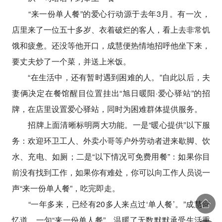
“来一份单人餐”的爱心行动源于去年3月。有一次，
店里来了一位五十多岁、衣着破烂的客人，看上去非常饥
饿和疲惫。还没等他开口，成慧便热情地招呼他坐下来，
要丈夫炒了一个菜，并送上米饭。
“在生活中，还有暂时遇到困难的人。”自此以后，夫
妻俩决定在餐馆醒目位置挂出“旭日暖阳·爱心驿站”的招
牌，在店里设置爱心驿站，同时为困难群体提供服务。
招牌上面清晰标明两大功能。一是“暖心提供”以下服
务：欢迎环卫工人、外卖小哥等户外劳动者进来歇脚、饮
水、充电、如厕；二是“以下情况可免费用餐”：如果你目
前没有找到工作，如果你有难处，你可以向工作人员说一
声“来一份单人餐”，吃完即走。
“一年多来，已经有20多人来点过‘单人餐’。”成慧回
忆道。一句“来一份单人餐”，温暖了无数默默承受生活重