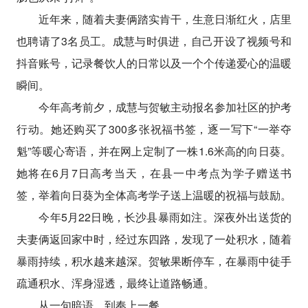
近年来，随着夫妻俩踏实肯干，生意日渐红火，店里
也聘请了3名员工。成慧与时俱进，自己开设了视频号和
抖音账号，记录餐饮人的日常以及一个个传递爱心的温暖
瞬间。
今年高考前夕，成慧与贺敏主动报名参加社区的护考
行动。她还购买了300多张祝福书签，逐一写下“一举夺
魁”等暖心寄语，并在网上定制了一株1.6米高的向日葵。
她将在6月7日高考当天，在县一中考点为学子赠送书
签，举着向日葵为全体高考学子送上温暖的祝福与鼓励。
今年5月22日晚，长沙县暴雨如注。深夜外出送货的
夫妻俩返回家中时，经过东四路，发现了一处积水，随着
暴雨持续，积水越来越深。贺敏果断停车，在暴雨中徒手
疏通积水、浑身湿透，最终让道路畅通。
从一句暗语，到奉上一餐