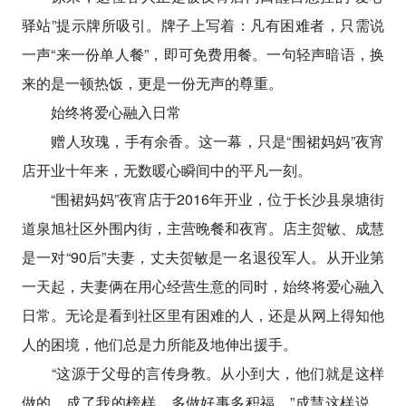
驿站”提示牌所吸引。牌子上写着：凡有困难者，只需说
一声“来一份单人餐”，即可免费用餐。一句轻声暗语，换
来的是一顿热饭，更是一份无声的尊重。
始终将爱心融入日常
赠人玫瑰，手有余香。这一幕，只是“围裙妈妈”夜宵
店开业十年来，无数暖心瞬间中的平凡一刻。
“围裙妈妈”夜宵店于2016年开业，位于长沙县泉塘街
道泉旭社区外围内街，主营晚餐和夜宵。店主贺敏、成慧
是一对“90后”夫妻，丈夫贺敏是一名退役军人。从开业第
一天起，夫妻俩在用心经营生意的同时，始终将爱心融入
日常。无论是看到社区里有困难的人，还是从网上得知他
人的困境，他们总是力所能及地伸出援手。
“这源于父母的言传身教。从小到大，他们就是这样
做的，成了我的榜样。多做好事多积福。”成慧这样说。