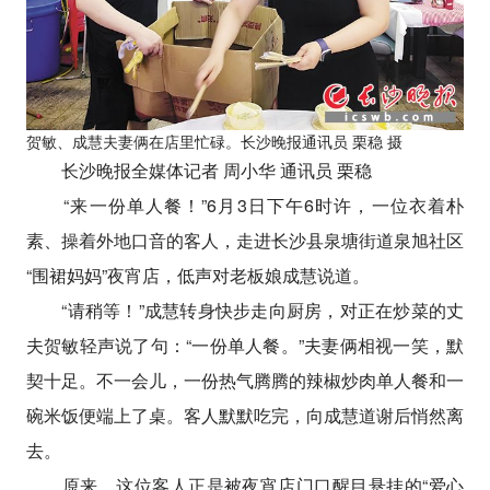
贺敏、成慧夫妻俩在店里忙碌。长沙晚报通讯员 栗稳 摄
长沙晚报全媒体记者 周小华 通讯员 栗稳
“来一份单人餐！”6月3日下午6时许，一位衣着朴
素、操着外地口音的客人，走进长沙县泉塘街道泉旭社区
“围裙妈妈”夜宵店，低声对老板娘成慧说道。
“请稍等！”成慧转身快步走向厨房，对正在炒菜的丈
夫贺敏轻声说了句：“一份单人餐。”夫妻俩相视一笑，默
契十足。不一会儿，一份热气腾腾的辣椒炒肉单人餐和一
碗米饭便端上了桌。客人默默吃完，向成慧道谢后悄然离
去。
原来，这位客人正是被夜宵店门口醒目悬挂的“爱心