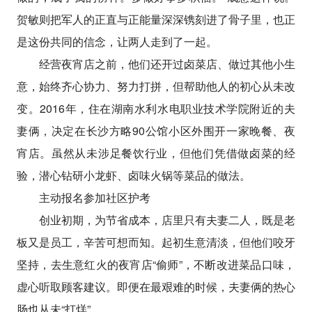
贺敏则把军人的正直与正能量深深镌刻进了骨子里，也正
是这份共同的信念，让两人走到了一起。
经营夜宵店之前，他们还开过卤菜店、做过其他小生
意，始终齐心协力、努力打拼，但帮助他人的初心从未改
变。2016年，住在湖南水利水电职业技术学院附近的夫
妻俩，决定在长沙方略90公馆小区外围开一家晚餐、夜
宵店。虽然从未涉足餐饮行业，但他们凭借做卤菜的经
验，潜心钻研小龙虾、卤味火锅等菜品的做法。
主动报名参加社区护考
创业初期，为节省成本，店里只有夫妻二人，既是老
板又是员工，辛苦可想而知。起初生意清淡，但他们咬牙
坚持，去生意红火的夜宵店“偷师”，不断改进菜品口味，
虚心听取顾客建议。即便在最艰难的时候，夫妻俩的热心
肠也从未“打烊”。