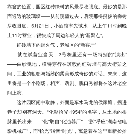
靠窗的位置，园区红砖绿树的风景尽收眼底。最妙的是那
面通透的玻璃墙——从前院望过去，后院那棵挺拔的榉树
尽收眼底。6月21日，小酒馆率先试水，从上午11时到晚
上11时营业，很快成了周边年轻人的“新聚点”。
红砖墙下的烟火气，老城区的“新客厅”
就在试营业当天，2号栋里还有一场特别的“演出”
——白纱曳地，模特穿行在斑驳的红砖墙与高大桁架之
间，工业的粗粝与婚纱的柔美形成奇妙的对话。未来，这
里将是一个小剧场，相声、话剧、脱口秀都将在这片老空
间上演。
这片园区闹中取静，外面是车水马龙的侯家塘，拐进
巷子却别有洞天。“化影拾光·1954”的名字，从土地的根
脉里长出来——“化”取自“化油器厂”，“影”呼应“湖南省电
影机械厂”，而“拾光”谐音“时光”，寓意着在这里重新捡拾