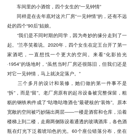
车间里的小酒馆，四个女生的“一见钟情”
同样是在去年底对这片厂房“一见钟情”的，还有不远
处的四个“90后”姑娘。
“我们是不同时期的同学，因为奇妙的缘分走到了一
起。”兰亭笑着说。2020年，四个女生在定王台开了第一
家酒吧，一直想找一个更大的空间。来看“化影拾光
·1954”的场地时，“虽然当时厂房还很陈旧，但我们还是
对它一见钟情，马上就决定落户。”
三个多月的设计和装修，她们做的第一件事不是
“拆”，而是“留”。老厂房原有的起吊设备被完整保留，粗
粝的钢铁构件成了“咕噜咕噜酒仓”最硬核的“装饰”。原本
宽敞的空间被巧妙隔出两层——一楼是酒窖和仓库，沿着
楼梯上到二楼，走廊两侧陈设着通透的玻璃酒库，各色酒
瓶在灯光下泛着琥珀色的光。60个座位错落分布，坐在