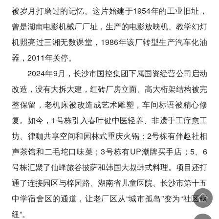
被岁月打磨过的记忆。这片始建于1954年的工业旧址，
曾是湖南电影机械厂厂址，生产的电影放映机、教学幻灯
机照亮过三湘无数课堂，1986年该厂转型生产汽车化油
器，2011年关停。
2024年9月，长沙市国控集团下属国资经营公司启动
改造，没有大拆大建，红砖厂房立面、高大桁架结构被完
整保留，老机床被改造成艺术雕塑，车间标语被精心修
复。如今，1号栋引入春叶健中医轻养、非遗手工疗愈工
坊、律咖共享空间和园林式重庆火锅；2号栋有伴趣社相
声茶馆和二毛坨口味菜；3号栋有UP潮牌买手店；5、6
号栋汇聚了仙峰旅谷披萨和韩国大叔韩式料理。项目还打
通了连接园区与梓园路、湖南省儿童医院、长沙市第十五
中学宿舍区的通道，让老厂区从“城市孤岛”变为“社区枢
纽”。