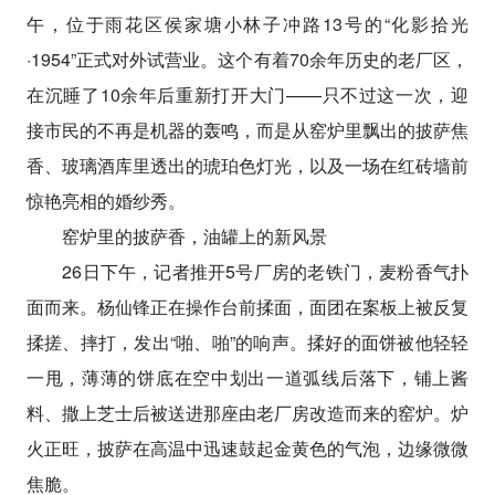
午，位于雨花区侯家塘小林子冲路13号的“化影拾光
·1954”正式对外试营业。这个有着70余年历史的老厂区，
在沉睡了10余年后重新打开大门——只不过这一次，迎
接市民的不再是机器的轰鸣，而是从窑炉里飘出的披萨焦
香、玻璃酒库里透出的琥珀色灯光，以及一场在红砖墙前
惊艳亮相的婚纱秀。
窑炉里的披萨香，油罐上的新风景
26日下午，记者推开5号厂房的老铁门，麦粉香气扑
面而来。杨仙锋正在操作台前揉面，面团在案板上被反复
揉搓、摔打，发出“啪、啪”的响声。揉好的面饼被他轻轻
一甩，薄薄的饼底在空中划出一道弧线后落下，铺上酱
料、撒上芝士后被送进那座由老厂房改造而来的窑炉。炉
火正旺，披萨在高温中迅速鼓起金黄色的气泡，边缘微微
焦脆。