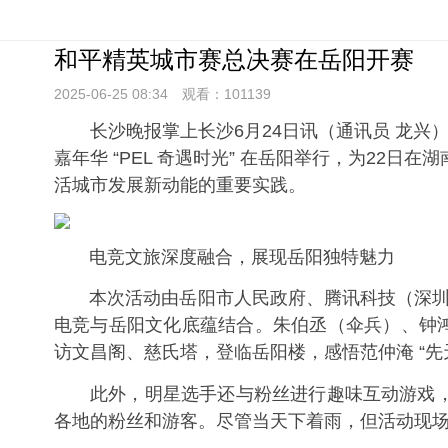
和平精英城市赛总决赛在岳阳开赛
2025-06-25 08:
34
观看：
101139
长沙晚报掌上长沙6月24日讯（通讯员 龙兴
嘉年华 “PEL 奇遇时光” 在岳阳举行，为22日
活城市发展新动能的重要实践。
电竞文旅深度融合，展现岳阳独特魅力
本次活动由岳阳市人民政府、腾讯科技（深圳）有限
电竞与岳阳文化底蕴结合。朱伯丞（伞兵）、钟鸿森（
访文昌阁、慈氏塔，登临岳阳楼，感悟范仲淹 “
此外，明星选手还与粉丝进行趣味互动游戏，相
各地的粉丝和游客。尽管当天下着雨，但活动现