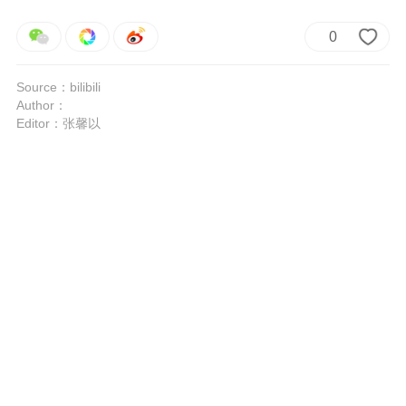
0
Source：bilibili
Author：
Editor：张馨以