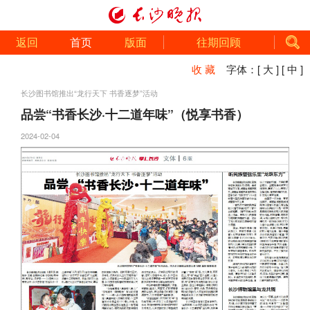
返回
首页
版面
往期回顾
收 藏
字体：
[ 大 ]
[ 中 ]
长沙图书馆推出“龙行天下 书香逐梦”活动
品尝“书香长沙·十二道年味”（悦享书香）
2024-02-04