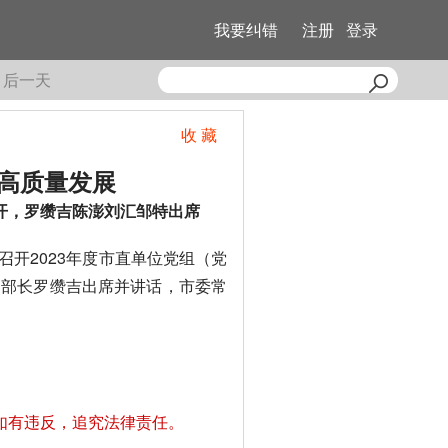
我要纠错
注册
登录
后一天
收 藏
高质量发展
开，罗缵吉陈澎刘汇邹特出席
开2023年度市直单位党组（党
部部长罗缵吉出席并讲话，市委常
如有违反，追究法律责任。