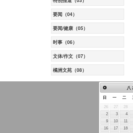
特别报道（03）
要闻（04）
要闻/健康（05）
时事（06）
文体/作文（07）
橘洲文苑（08）
八
日
一
二
26
27
28
2
3
4
9
10
11
16
17
18