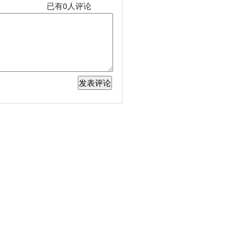
已有
0
人评论