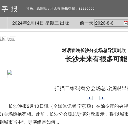
数字报
社长、总编辑：洪孟春 晚报热线：82220000
2024
年
2
月
14
日 星期
三
出版
前一天
返回版面
对话春晚长沙分会场总导演刘欣
长沙未来有很多可能
扫描二维码看分会场总导演眼里
长沙晚报2月13日讯（全媒体记者 宁莎鸥）在除夕夜的央
分会场惊艳亮相。此前，长沙分会场总导演刘欣表示，将“以城
到城市当中”。导演组是如何...