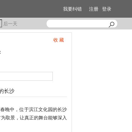
我要纠错
注册
登录
后一天
收 藏
：
的长沙
视春晚中，位于滨江文化园的长沙
市为取景，让真正的舞台能够深入