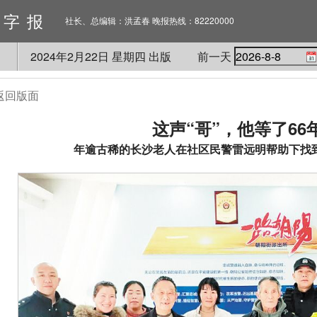
数字报
社长、总编辑：洪孟春 晚报热线：82220000
2024
年
2
月
22
日 星期
四
出版
前一天
返回版面
这声“哥”，他等了66
年逾古稀的长沙老人在社区民警雷远明帮助下找