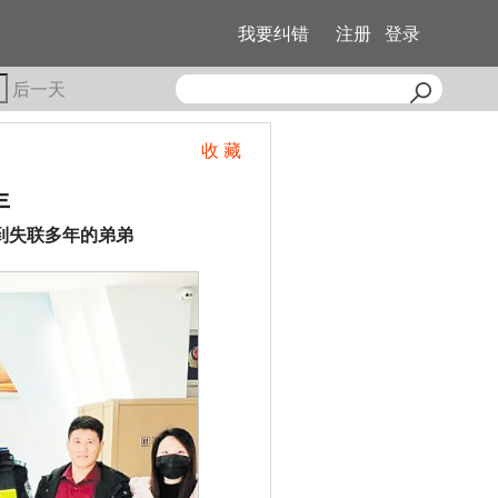
我要纠错
注册
登录
后一天
收 藏
年
到失联多年的弟弟