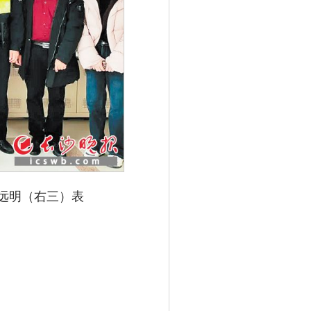
远明（右三）表
扫码看