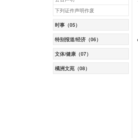
下列证件声明作废
时事（05）
特别报道/经济（06）
文体/健康（07）
橘洲文苑（08）