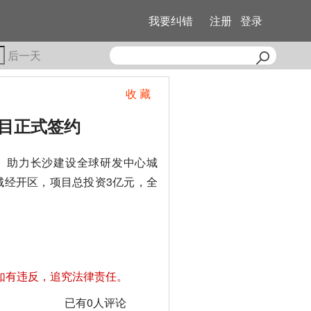
我要纠错
注册
登录
后一天
收 藏
目正式签约
雨）助力长沙建设全球研发中心城
城经开区，项目总投资3亿元，全
如有违反，追究法律责任。
已有
0
人评论