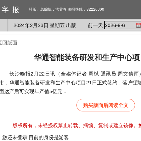
数字报
社长、总编辑：洪孟春 晚报热线：82220000
2024
年
2
月
23
日 星期
五
出版
前一天
返回版面
华通智能装备研发和生产中心项
长沙晚报2月22日讯（全媒体记者 周斌 通讯员 周文倩
市，华通智能装备研发和生产中心项目21日正式签约，落户望
面达产后可实现年产值5亿元...
购买版面后阅读全文
版权所有，未经授权禁止转载、摘编、复制或建立镜像。
您还未
登录
,目前的身份是游客