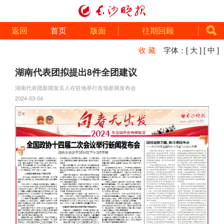
返回
首页
版面
往期回顾
收 藏
字体：
[ 大 ]
[ 中 ]
湖南代表团拟提出8件全团建议
湖南代表团新闻发言人在驻地举行首场新闻发布会
2024-03-04