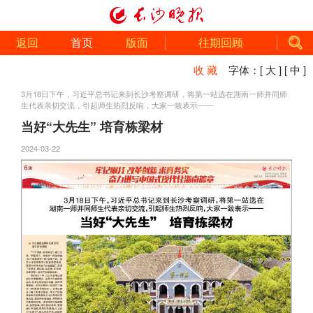
返回
首页
版面
往期回顾
收 藏
字体：
[ 大 ]
[ 中 ]
3月18日下午，习近平总书记来到长沙考察调研，将第一站选在湖南一师并同师
生代表亲切交流，引起师生热烈反响，大家一致表示——
当好“大先生” 培育栋梁材
2024-03-22