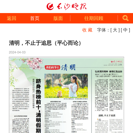
返回
首页
版面
往期回顾
收 藏
字体：
[ 大 ]
[ 中 ]
清明，不止于追思（平心而论）
2024-04-03