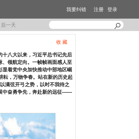
我要纠错
注册
登录
后一天
收 藏
十八大以来，习近平总书记先后
脉、领航定向。一帧帧画面感人至
彰显着党中央加快推动中部地区崛
耕耘，万物争春。站在新的历史起
以满弦开弓之势，以时不我待之
展中奋勇争先，奔赴新的远征——