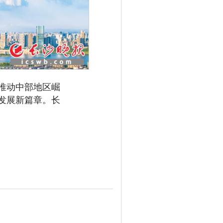
推动中部地区崛
发展新篇章。长
工程机械长沙军团如奔跑
叱咤风云。图为铁建重工生