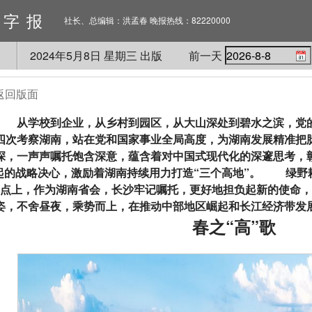
数字报
社长、总编辑：洪孟春 晚报热线：82220000
2024
年
5
月
8
日 星期
三
出版
前一天
返回版面
从学校到企业，从乡村到园区，从大山深处到碧水之滨，党的
四次考察湖南，站在党和国家事业全局高度，为湖南发展精准把
深，一声声嘱托饱含深意，蕴含着对中国式现代化的深邃思考，
起的战略决心，激励着湖南持续用力打造“三个高地”。 绿野
点上，作为湖南省会，长沙牢记嘱托，更好地担负起新的使命，
姿，不舍昼夜，乘势而上，在推动中部地区崛起和长江经济带发
春之“高”歌