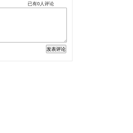
已有
0
人评论