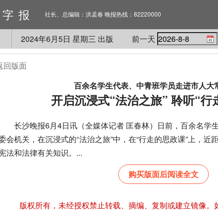
数字报
社长、总编辑：洪孟春 晚报热线：82220000
2024
年
6
月
5
日 星期
三
出版
前一天
返回版面
百余名学生代表、中青班学员走进市人大
开启沉浸式“法治之旅” 聆听“行
长沙晚报6月4日讯（全媒体记者 匡春林）日前，百余名学
委会机关，在沉浸式的“法治之旅”中，在“行走的思政课”上，
宪法和法律有关知识。...
购买版面后阅读全文
版权所有，未经授权禁止转载、摘编、复制或建立镜像。