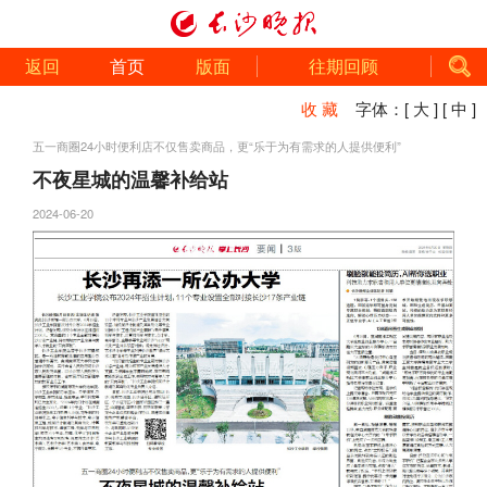
返回
首页
版面
往期回顾
收 藏
字体：
[ 大 ]
[ 中 ]
五一商圈24小时便利店不仅售卖商品，更“乐于为有需求的人提供便利”
不夜星城的温馨补给站
2024-06-20