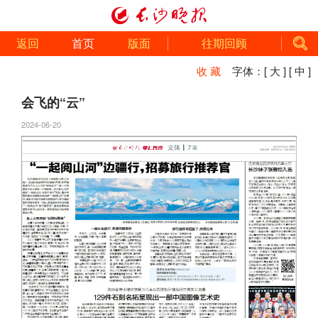
返回
首页
版面
往期回顾
收 藏
字体：
[ 大 ]
[ 中 ]
会飞的“云”
2024-06-20