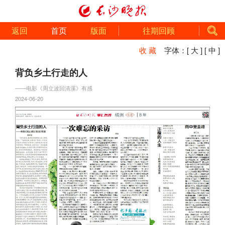
返回
首页
版面
往期回顾
收 藏
字体：
[ 大 ]
[ 中 ]
背负乡土行走的人
——电影《周立波回清溪》有感
2024-06-20