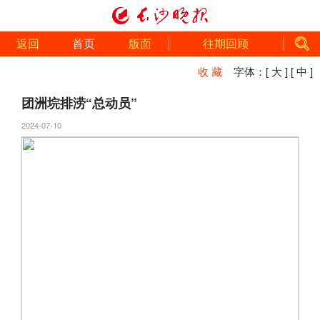
返回
首页
版面
往期回顾
收 藏
字体：
[ 大 ]
[ 中 ]
团洲垸排涝“总动员”
2024-07-10