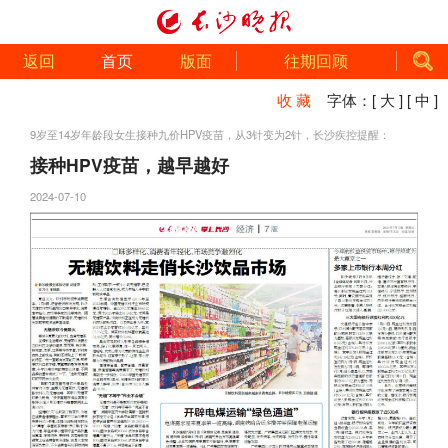
返回
首页
版面
往期回顾
收 藏
字体：
[ 大 ]
[ 中 ]
9岁至14岁年龄段女生接种九价HPV疫苗，从3针变为2针，长沙疾控提醒：
接种HPV疫苗，越早越好
2024-07-10