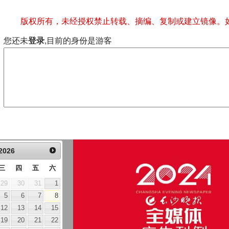
版权所有，未经授权禁止转载、摘编、复制或建立镜像。
您还未
登录
,目前的身份是游客
2026
三
四
五
六
29
30
31
1
5
6
7
8
12
13
14
15
19
20
21
22