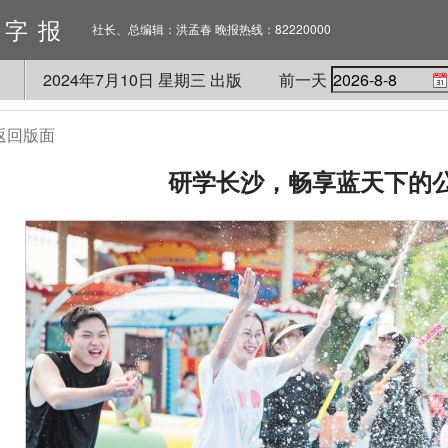
数字报
社长、总编辑：洪孟春 晚报热线：82220000
2024
年
7
月
10
日 星期
三
出版
前一天
返回版面
研学长沙，畅享蓝天下的