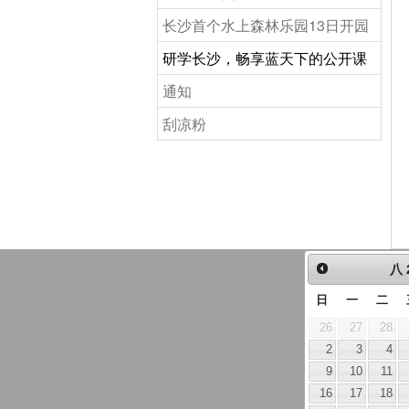
长沙首个水上森林乐园13日开园
研学长沙，畅享蓝天下的公开课
通知
刮凉粉
八
日
一
二
26
27
28
2
3
4
9
10
11
16
17
18