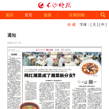
返回
首页
版面
往期回顾
收 藏
字体：
[ 大 ]
[ 中 ]
通知
2024-07-10