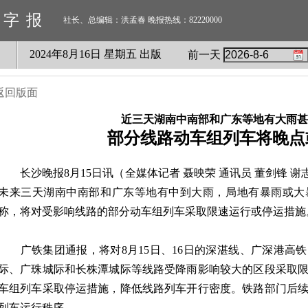
数字报
社长、总编辑：洪孟春 晚报热线：82220000
2024
年
8
月
16
日 星期
五
出版
前一天
返回版面
近三天湖南中南部和广东等地有大雨甚
部分线路动车组列车将晚点
长沙晚报8月15日讯（全媒体记者 聂映荣 通讯员 董剑锋 谢志
未来三天湖南中南部和广东等地有中到大雨，局地有暴雨或大
称，将对受影响线路的部分动车组列车采取限速运行或停运措施
广铁集团通报，将对8月15日、16日的深湛线、广深港高
际、广珠城际和长株潭城际等线路受降雨影响较大的区段采取
车组列车采取停运措施，降低线路列车开行密度。铁路部门后
列车运行秩序。