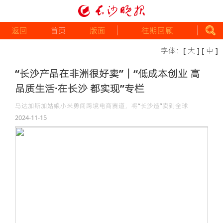
返回
首页
版面
往期回顾
字体：
[ 大 ]
[ 中 ]
“长沙产品在非洲很好卖”｜“低成本创业 高
品质生活·在长沙 都实现”专栏
马达加斯加姑娘小米勇闯跨境电商赛道，将“长沙造”卖到全球
2024-11-15