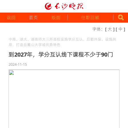
返回
首页
版面
往期回顾
字体：
[ 大 ]
[ 中 ]
中南、湖大、湖南师大三所高校实施学分互认、后勤共保、设施共
用，打造岳麓山大学城优势特色
到2027年，学分互认线下课程不少于90门
2024-11-15