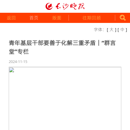
返回
首页
版面
往期回顾
字体：
[ 大 ]
[ 中 ]
青年基层干部要善于化解三重矛盾｜“群言
堂”专栏
2024-11-15